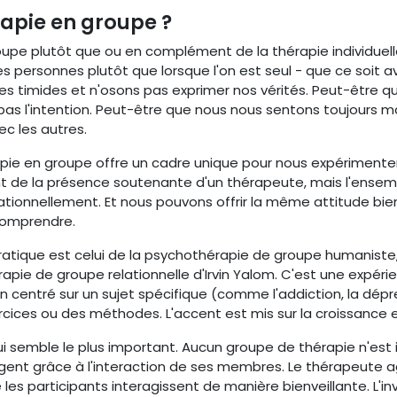
apie en groupe ?
upe plutôt que ou en complément de la thérapie individuelle 
es personnes plutôt que lorsque l'on est seul - que ce soit av
s timides et n'osons pas exprimer nos vérités. Peut-être qu
s l'intention. Peut-être que nous nous sentons toujours m
c les autres.
rapie en groupe offre un cadre unique pour nous expérimenter
t de la présence soutenante d'un thérapeute, mais l'ensemb
lationnellement. Et nous pouvons offrir la même attitude bi
comprendre.
atique est celui de la psychothérapie de groupe humaniste, 
rapie de groupe relationnelle d'Irvin Yalom. C'est une expér
centré sur un sujet spécifique (comme l'addiction, la dépre
cices ou des méthodes. L'accent est mis sur la croissance et
i semble le plus important. Aucun groupe de thérapie n'est
nt grâce à l'interaction de ses membres. Le thérapeute agi
les participants interagissent de manière bienveillante. L'inv