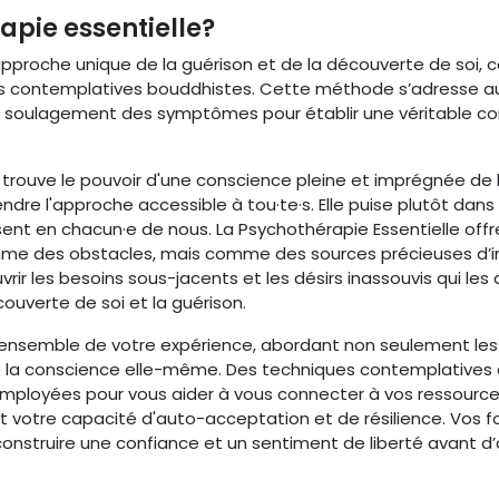
apie essentielle?
approche unique de la guérison et de la découverte de soi
ons contemplatives bouddhistes. Cette méthode s’adresse
e soulagement des symptômes pour établir une véritable conn
 trouve le pouvoir d'une conscience pleine et imprégnée de b
ndre l'approche accessible à tou·te·s. Elle puise plutôt dan
sent en chacun·e de nous. La Psychothérapie Essentielle offr
me des obstacles, mais comme des sources précieuses d’insi
ir les besoins sous-jacents et les désirs inassouvis qui les
ouverte de soi et la guérison.
l’ensemble de votre expérience, abordant non seulement les 
e la conscience elle-même. Des techniques contemplatives 
ployées pour vous aider à vous connecter à vos ressources 
 votre capacité d'auto-acceptation et de résilience. Vos fo
onstruire une confiance et un sentiment de liberté avant d